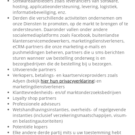
Softwareaanbieders zoals leveranciers van software,
hosting, applicatieondersteuning, levering, logistiek,
informatiebeveiliging, enz.
Derden die verschillende activiteiten ondernemen om
onze Diensten te promoten, op de markt te brengen of te
ondersteunen. Daaronder vallen onder andere
socialemediaplatforms zoals Facebook, buitenlandse
klantenservicemedewerkers, marketingdienstverleners,
eCRM-partners die onze marketing-e-mails en
pushmeldingen beheren, partners die u sms-berichten
sturen wanneer uw bestelling onderweg is en
bezorgbedrijven die de bestelling bij u bezorgen.
Uitvoerende partners
Verkopers, betalings- en kaartserviceproviders zoals
Adyen (bekijk
hier hun privacyverklaring
) en
marketingdienstverleners
Klanttevredenheids- en/of marktonderzoeksbedrijven
Loyalty shop partners
Professionele adviseurs
Wetshandhavingsinstanties, overheids- of regelgevende
instanties (inclusief verzekeringsmaatschappijen, visum-
en belastingautoriteiten)
Potentiële kopers
Elke andere derde partij mits u uw toestemming hebt