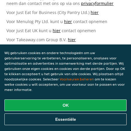
neem dan contact met ons op via ons
privacyformulier
Voor Just Eat for Business (City Pantry Ltd.)
hier
Voor Menulog Pty Ltd. kunt u
hier
contact opnemen
Voor Just Eat UK kunt u
hier
contact opnemen
Voor Takeaway.com Group B.V.
hier
Just Eat Takeaway.com Data Protection Officer -
Wij gebruiken cookies en andere technologieën om uw
Takeaway.com Group B.V.
gebruikerservaring te verbeteren, te personaliseren, analyses voor
optimalisatie en advertenties in samenwerking met derde partijen. Wij
Piet Heinkade 61
gebruiken onze eigen cookies en cookies van derde partijen. Door op OK
1019 GM Amsterdam
te klikken accepteert u het gebruik van alle cookies. Wij plaatsen altijd
Nederland
noodzakelijke cookies. Selecteer
Voorkeuren beheren
om te kiezen
welke cookies u wilt accepteren, om uw voorkeur aan te passen en voor
Bijgewerkte versies van deze
meer informatie.
Privacyverklaring
OK
Wij kunnen deze Verklaring van tijd tot tijd bijwerken als
reactie op veranderende juridische, technische of zakelijke
ontwikkelingen. Wanneer wij onze Privacyverklaring
Essentiële
bijwerken, zullen wij passende maatregelen nemen om u
op de hoogte te brengen, in overeenstemming met het